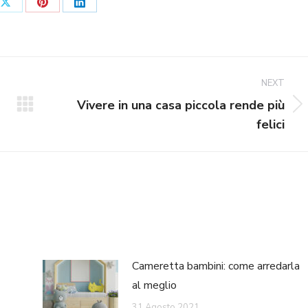
Share
Share
Share
on
on
on
ook
X
Pinterest
LinkedIn
NEXT
Vivere in una casa piccola rende più
Next
felici
post:
Cameretta bambini: come arredarla
al meglio
31 Agosto 2021