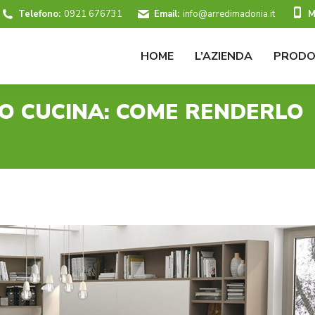
Telefono:
0921 676731
Email:
info@arredimadonia.it
M
HOME
L’AZIENDA
PRODO
O CUCINA: COME RENDERLO