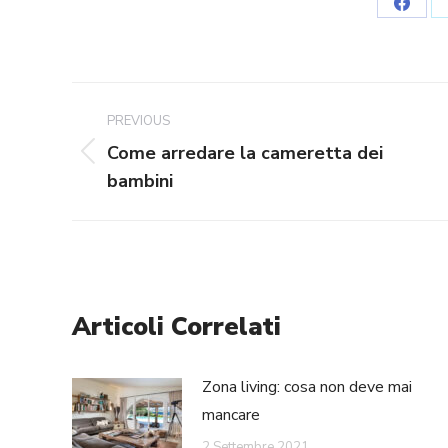
Share
on
Faceb
Post
PREVIOUS
navigation
Come arredare la cameretta dei
Previous
bambini
post:
Articoli Correlati
Zona living: cosa non deve mai
mancare
2 Settembre 2021