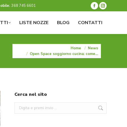
obile:
368 745 6601
Facebook
Instagram
page
page
TTI
LISTE NOZZE
BLOG
CONTATTI
opens
opens
in
in
new
new
window
window
You are here:
Home
News
Open Space soggiorno cucina: come…
Cerca nel sito
Search: