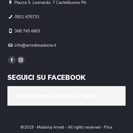
Piazza S. Leonardo, 7 Castelbuono PA
0921 676731
368 745 6601
info@arredimadonia.it
Find us on:
Facebook
Instagram
page
page
SEGUICI SU FACEBOOK
opens
opens
in
in
new
new
Arredi Madonia Vincenzo e figlio
window
window
©2019 - Madonia Arredi - All rights reserved - P.Iva: