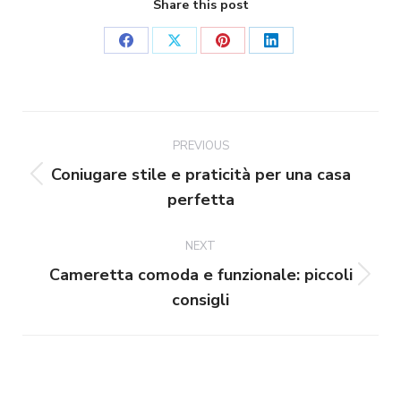
Share this post
Share
Share
Share
Share
on
on
on
on
Facebook
X
Pinterest
LinkedIn
Post
navigation
PREVIOUS
Coniugare stile e praticità per una casa
Previous
perfetta
post:
NEXT
Cameretta comoda e funzionale: piccoli
Next
consigli
post: