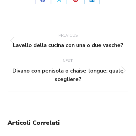
Share
Share
Share
Share
on
on
on
on
Facebook
X
Pinterest
LinkedIn
Post
navigation
PREVIOUS
Previous
Lavello della cucina con una o due vasche?
post:
NEXT
Divano con penisola o chaise-longue: quale
Next
scegliere?
post:
Articoli Correlati