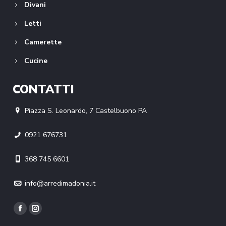
Divani
Letti
Camerette
Cucine
CONTATTI
Piazza S. Leonardo, 7 Castelbuono PA
0921 676731
368 745 6601
info@arredimadonia.it
Find us on:
Facebook
Instagram