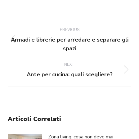
on
on
on
on
Facebook
X
Pinterest
LinkedIn
Post
navigation
PREVIOUS
Armadi e librerie per arredare e separare gli
Previous
spazi
post:
NEXT
Next
Ante per cucina: quali scegliere?
post:
Articoli Correlati
Zona living: cosa non deve mai