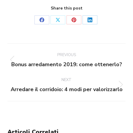
Share this post
Share
Share
Share
Share
on
on
on
on
Facebook
X
Pinterest
LinkedIn
Post
navigation
PREVIOUS
Previous
Bonus arredamento 2019: come ottenerlo?
post:
NEXT
Next
Arredare il corridoio: 4 modi per valorizzarlo
post:
Articoli Correlati