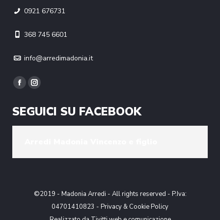
0921 676731
368 745 6601
info@arredimadonia.it
Find us on:
Facebook
Instagram
page
page
SEGUICI SU FACEBOOK
opens
opens
in
in
new
new
Arredi Madonia Vincenzo e figlio
window
window
©2019 - Madonia Arredi - All rights reserved - P.Iva:
04701410823 -
Privacy & Cookie Policy
Realizzato da
Tivitti web e comunicazione