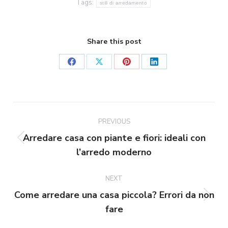
Tags:
stili di arredamento
Share this post
Share
Share
Share
Share
on
on
on
on
Facebook
X
Pinterest
LinkedIn
Post
navigation
PREVIOUS
Arredare casa con piante e fiori: ideali con
Previous
l’arredo moderno
post:
NEXT
Come arredare una casa piccola? Errori da non
Next
fare
post: