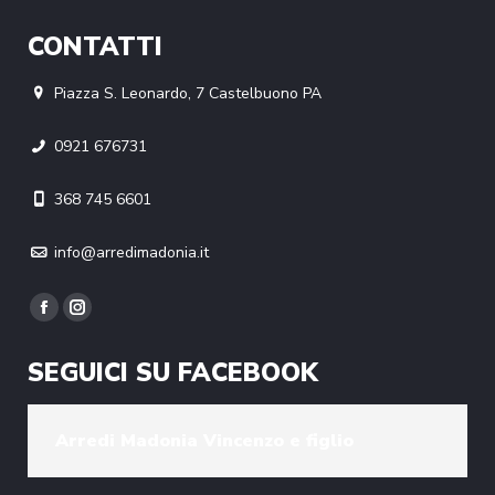
CONTATTI
Piazza S. Leonardo, 7 Castelbuono PA
0921 676731
368 745 6601
info@arredimadonia.it
Find us on:
Facebook
Instagram
page
page
SEGUICI SU FACEBOOK
opens
opens
in
in
new
new
Arredi Madonia Vincenzo e figlio
window
window